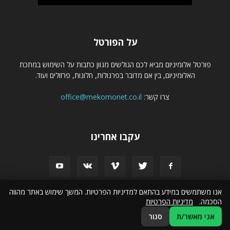
על הפורטל
פורטל אלומיניום מביא לכם הגולשים מגוון כתבות על השימוש במתכת
האלומיניום, בין אם מדובר בפרגולות, חלונות, פרזולים ועוד.
צרו קשר:
office@mekomonet.co.il
עקבו אחרינו
אנו משתמשים במידע בהתאם למדיניות הפרטיות. המשך שימוש באתר מהווה
הסכמה.
מדיניות הפרטיות
פרסמו אצלנו
הצהרת נגישות
קניית קישורים איכותיים
אני מאשר/ת
סגור
© כל הזכויות שמורות לפורטל אלומיניום